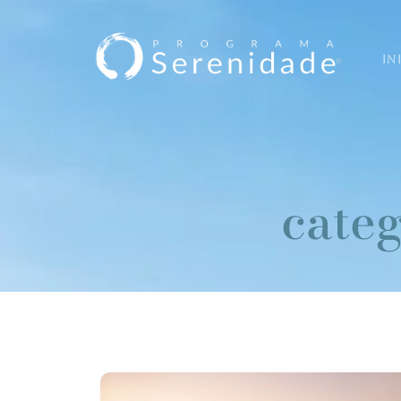
IN
categ