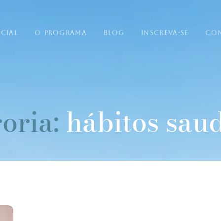
ICIAL
O PROGRAMA
BLOG
INSCREVA-SE
CO
oria:
hábitos sau