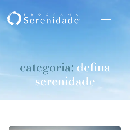
categoria:
defina
serenidade