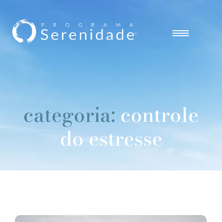
categoria:
controle
do estresse