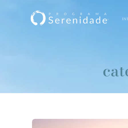
IN
cat