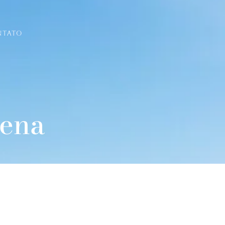
NTATO
lena