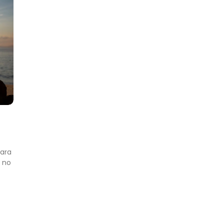
para
 no