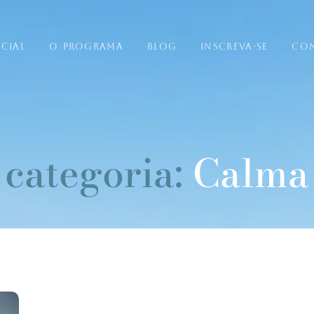
ICIAL
O PROGRAMA
BLOG
INSCREVA-SE
CO
categoria:
Calma